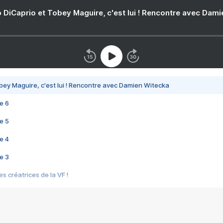
 DiCaprio et Tobey Maguire, c'est lui ! Rencontre avec Dam
bey Maguire, c'est lui ! Rencontre avec Damien Witecka
e 6
e 5
e 4
e 3
s créatrices de la VF !
e 2
e 1