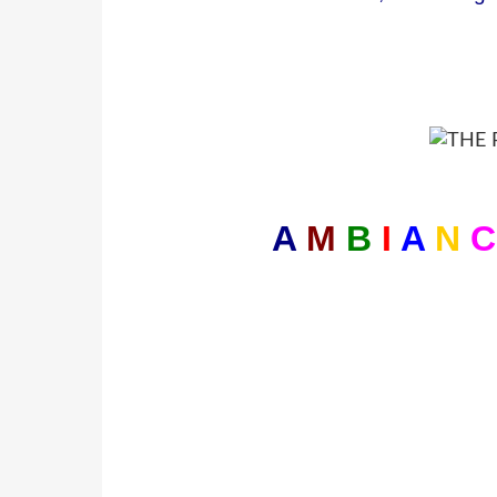
A
M
B
I
A
N
C