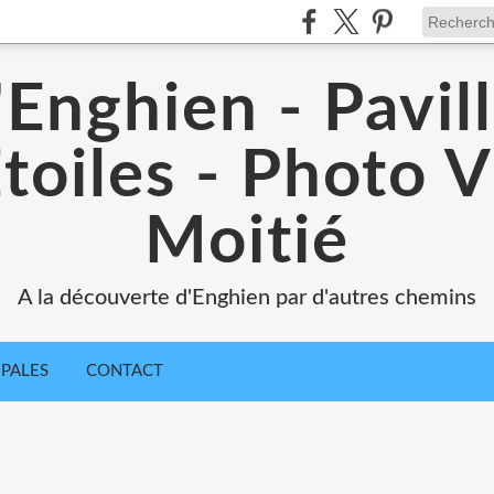
'Enghien - Pavil
toiles - Photo V
Moitié
A la découverte d'Enghien par d'autres chemins
IPALES
CONTACT