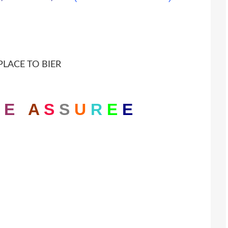
E
A
S
S
U
R
E
E