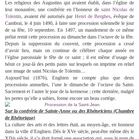
Les religieux des Augustins qui avaient établi, dans l’église de
leur monastère, une confrérie en l’honneur de
saint Nicolas de
Tolentin
, avaient été autorisés par
Henri de Berghes
, évêque de
Cambrai, le 4 juin 1490, à faire une procession solennelle le jour
de sa fête, 10 septembre. En 1497, un mandement de ce même
prélat remit cette procession au dimanche dans l’octave de la fête.
Depuis la suppression du couvent, cette procession a cessé
d’avoir lieu, mais on continue de célébrer chaque année en
l’église paroissiale le fête de ce saint ; il est même d’usage de
bénir ce jour-là des petits pains sur lesquels on imprime en relief
une image de saint Nicolas de Tolentin…
Aujourd’hui (1876), Enghien ne compte plus que deux
processions annuelles, l’une le dimanche de l’octave du Saint-
Sacrement et l’autre le jour de la kermesse ; cette dernière, malgré
les pertes qu’elle a subies, forme encore un beau cortège.
Sur la confrérie de Sainte-Anne ou des Rhétoriciens (Chambre
de Rhétorique)
La culture des arts et des lettres était, au moyen-âge, en honneur
dans la ville d’Enghien. Dès le XVe siècle, peut-être même dès le
XIVe siècle, il s’y était formé une association qui, sous le nom de