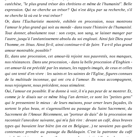
catéchèse, "le plus grand trésor des chrétiens et même de l'humanité". Belle
expression. Qui ne cherche un trésor? Qui n'est déçu par sa recherche, s'il
ne cherche là où est le vrai trésor?
Or, dans l'Eucharistie montrée, exhibée en procession, nous montrons
l'amour le plus grand qui soit au monde - dans toute l'histoire de l'humanité.
Tout donner, absolument tout : son corps, son sang, se laisser manger par
l'autre, jusqu'à l'anéantissement absolu du soi englouti. Ainsi fait Dieu pour
l'homme, en Jésus. Ainsi fit-il, ainsi continue-t-il de faire.
Y a-t-il plus grand
amour montrable, possible?
Et, dans une procession, cet amour-là rejoint nos pauvretés, nos manques,
nos résistances.
Dans une procession, - dans la belle procession d'Enghien -
cet amour-là est précédé par les statues, les rappels imagés, de ceux et celles
qui ont tenté d'en vivre : les saints et les saintes de l'Eglise, figures connues
de la multitude inconnue, qui ont cru à l'amour.
Ils nous accompagnent,
nous rejoignent, nous précèdent, nous stimulent.
Oui, l'amour est possible. Il se donne à voir, il n'a pas peur de se montrer. Et,
comme je le disais sur ce même blog l'an dernier, ce sont les "petites gens"
qui le pressentent le mieux : de leurs maisons, pour orner leurs façades, ils
sortent le plus beau, et s'agenouillent au passage du Saint Sacrement, du
Sacrement de l'Amour. Récemment, un "porteur de dais" de la procession me
racontait l'anecdote suivante, qui m'a fait rire : devant un café, deux braves
types qui buvaient leur bière (on est en Belgique...) ne savaient pas quelle
contenance prendre au passage du Baldaquin. C'est la patronne du café