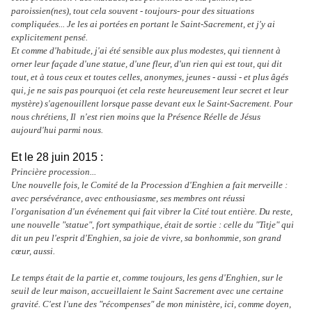
paroissien(nes), tout cela souvent - toujours- pour des situations
compliquées... Je les ai portées en portant le Saint-Sacrement, et j'y ai
explicitement pensé.
E
t comme d'habitude, j'ai été sensible aux plus modestes, qui tiennent à
orner leur façade d'une statue, d'une fleur, d'un rien qui est tout, qui dit
tout, et à tous ceux et toutes celles, anonymes, jeunes - aussi - et plus âgés
qui, je ne sais pas pourquoi (et cela reste heureusement leur secret et leur
mystère) s'agenouillent lorsque passe devant eux le Saint-Sacrement. Pour
nous chrétiens, Il n'est rien moins que la Présence Réelle de Jésus
aujourd'hui parmi nous.
Et le 28 juin 2015 :
Princière procession...
Une nouvelle fois, le Comité de la Procession d'Enghien a fait merveille :
avec persévérance, avec enthousiasme, ses membres ont réussi
l'organisation d'un événement qui fait vibrer la Cité tout entière. Du reste,
une nouvelle "statue", fort sympathique, était de sortie : celle du "Titje" qui
dit un peu l'esprit d'Enghien, sa joie de vivre, sa bonhommie, son grand
cœur, aussi.
Le temps était de la partie et, comme toujours, les gens d'Enghien, sur le
seuil de leur maison, accueillaient le Saint Sacrement avec une certaine
gravité. C'est l'une des "récompenses" de mon ministère, ici, comme doyen,