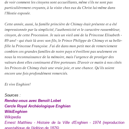
de voir comment les citoyens sont accueillants, même s'ils ne sont pas
particulièrement croyants, à la visite chez eux du Christ lui-même dans
l'Hostie exposée.
Cette année, aussi, la famille princière de Chimay était présente et a été
impressionnée par la simplicité, l'authenticité et le caractère rassembleur,
citoyen, de cette Procession. Je suis un vieil ami de la Princesse Elisabeth -
89 ans! - qui était là avec son fils, le Prince Philippe de Chimay et sa belle-
fille la Princesse Françoise. J'ai dit dans mon petit mot de remerciement
combien ces grandes familles de notre pays n'éveillent pas seulement en
nous la reconnaissance de la mémoire, mais l'urgence de protéger des
valeurs dont elles continuent d'être porteuses. D'avoir ce matin à nos côtés
les Princes de Chimay était une vraie joie, et une chance. Qu'ils soient
encore une fois profondément remerciés.
Et vive Enghien!
Sources :
Rendez-vous avec Benoît Lobet
Cercle Royal Archéologique Enghien
WikiEnghien
Wikipedia
Ernest Matthieu - Histoire de la Ville d'Enghien - 1974 (reproduction
anastaltique de l'édition de 1876).