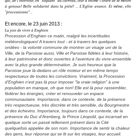
qui, de l'intérieur, en "toquant" au carreau, leur a intimé l'ordre de se mettre
à genoux! Belle solidarité dans la piété! ...
L'Eglise avance. Et même,
elle
"processionne"...
Et encore, le 23 juin 2013 :
La joie de vivre à Enghien
Procession d'Enghien ce matin, malgré les incertitudes
météorologiques! A travers tout - et à travers les quelques
ondées - la volonté commune de montrer un visage uni de la
Ville, de la Paroisse aussi, Ville et Paroisse fidèles à leur histoire,
à leur patrimoine et donc ouvertes à l'aventure du vivre-ensemble
avec la plus grande détermination. Je suis heureux que la
Paroisse joue là-dedans un rôle moteur et en même temps
respectueux de toutes les convictions. Vraiment, la Procession
d'Enghien n'est pas là pour imposer "la vraie religion" à une
population en manque, oh que non! Elle est là pour rassembler,
fédérer les énergies, créer et renouveler un espace
communautaire. Importance, dans ce contexte, de la présence
très respectueuse, très discrète et très sensible, du Bourgmestre
et des échevins. Importance, toujours dans ce contexte, de la
présence du Duc d'Arenberg, le Prince Léopold, qui incarnait en
quelque sorte un passé tellement présent dans la Cité
quelquefois appelée de son nom. Importance de sentir la chaleur
des gens, leur réponse qui se lit sur les visages, leur accueil.