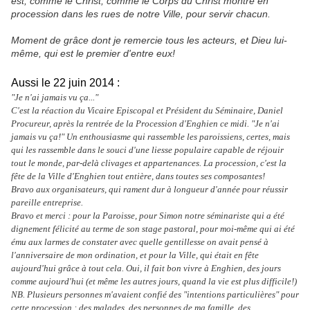
est, comme le Christ, comme le Corps du Christ montré en
procession dans les rues de notre Ville, pour servir chacun.
Moment de grâce dont je remercie tous les acteurs, et Dieu lui-
même, qui est le premier d'entre eux!
Aussi le 22 juin 2014 :
"Je n'ai jamais vu ça..."
C'est la réaction du Vicaire Episcopal et Président du Séminaire, Daniel
Procureur, après la rentrée de la Procession d'Enghien ce midi. "Je n'ai
jamais vu ça!" Un enthousiasme qui rassemble les paroissiens, certes, mais
qui les rassemble dans le souci d'une liesse populaire capable de réjouir
tout le monde, par-delà clivages et appartenances. La procession, c'est la
fête de la Ville d'Enghien tout entière, dans toutes ses composantes!
Bravo aux organisateurs, qui rament dur à longueur d'année pour réussir
pareille entreprise.
Bravo et merci : pour la Paroisse, pour Simon notre séminariste qui a été
dignement félicité au terme de son stage pastoral, pour moi-même qui ai été
ému aux larmes de constater avec quelle gentillesse on avait pensé à
l'anniversaire de mon ordination, et pour la Ville, qui était en fête
aujourd'hui grâce à tout cela. Oui, il fait bon vivre à Enghien, des jours
comme aujourd'hui (et même les autres jours, quand la vie est plus difficile!)
NB. Plusieurs personnes m'avaient confié des "intentions particulières" pour
cette procession : des malades, des personnes de ma famille, des