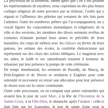
La procession de la kermesse, même après que l’on y eut prohibé
les représentations de mystères, resta cependant un des plus beaux
cortèges religieux de notre province
par sa richesse, l’ordre qui y
régnait et l’affluence des pèlerins qui venaient de très loin pour
l’admirer. Outre les nombreux prêtres qui l’accompagnaient, on y
voyait figurer les corporations monastiques et religieuses de la
ville et des environs, les membres des divers serments revêtus de
costumes éclatants portant leurs armes et précédés de leurs
bannières, les corps de métiers avec les
châsses
ou
fiertes
de leurs
patrons, les enfants des écoles, la confrérie rhétoricienne qui
représentait sur des chars des scènes bibliques. Le magistrat avec
ses aides, le bailli et ses subordonnés tenaient à honneur de
rehausser par leur présence la pompe de cette cérémonie.
De temps immémorial, les serments de Bassilly, de Marcq, de
Petit-Enghien et de Hoves se rendaient à Enghien pour cette
solennité et recevaient en retour une allocation pour leur présence
de douze sous sur la caisse communale.
Outre cette procession, on en comptait sept autres solennelles qui
avaient lieu le jour de
saint Marc
, à la fête de l’
Invention de la
Sainte-Croix
, à la
Fête-Dieu
, le dimanche après l’octave : celle-ci
était faite par les
Augustins
, le jour de sainte Anne pour la