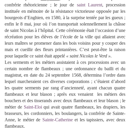
confrérie rhétoricienne ; le jour de
saint Laurent
, procession
instituée en mémoire de la résistance victorieuse opposée par les
bourgeois d’Enghien, en 1580, à la surprise tentée par les gueux ;
enfin le 8 mai, jour où l’on transportait solennellement la châsse
de saint Nicolas à l’hôpital. Cette cérémonie était l’occasion d’une
récréation pour les élèves de l’école de la ville qui allaient avec
leurs maîtres se promener dans les bois voisins pour y couper des
mais et cueillir des fleurs printanières. C’est peut-être la raison
pour laquelle ce saint était appelé
« saint Nicolas le Verd ».
Les serments et les métiers assistaient à ces processions avec un
certain nombre de flambeaux ; une ordonnance du bailli et du
magistrat, en date du 24 septembre 1568, détermina l’ordre dans
lequel marcheraient ces diverses corporations ; c’étaient d’abord
les quatre serments par rang d’ancienneté, ayant chacun quatre
flambeaux et leur blason ; après eux venaient les métiers des
bouchers et des tisserands avec deux flambeaux et leur blason ; le
métier de
Saint-Eloi
qui avait quatre flambeaux, les drapiers, les
brasseurs, les cordonniers, les boulangers, la confrérie de Sainte-
Anne, le métier de
Sainte-Catherine
et les tapissiers, avec deux
flambeaux.