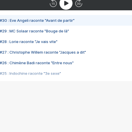
#30 : Eve Angeli raconte "Avant de partir"
#29 : MC Solaar raconte "Bouge de là"
28 : Lorie raconte "Je vais vite"
#27 : Christophe Willem raconte "Jacques a dit"
#26 : Chimène Badi raconte "Entre nous"
#25 : Indochine raconte "3e sexe"
#24 : Zaho raconte "C'est chelou"
#23 : Patrick Bruel raconte "Au café des délices"
#22 : Kyo raconte "Le chemin"
#21 : Nolwenn Leroy raconte "Cassé"
#20 : Patrick Hernandez raconte "Born to be alive"