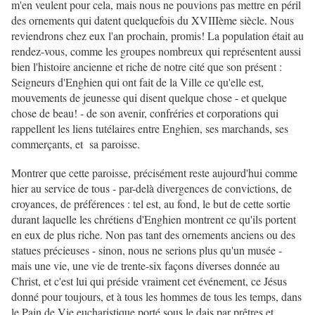
m'en veulent pour cela, mais nous ne pouvions pas mettre en péril
des ornements qui datent quelquefois du XVIIIème siècle. Nous
reviendrons chez eux l'an prochain, promis! La population était au
rendez-vous, comme les groupes nombreux qui représentent aussi
bien l'histoire ancienne et riche de notre cité que son présent :
Seigneurs d'Enghien qui ont fait de la Ville ce qu'elle est,
mouvements de jeunesse qui disent quelque chose - et quelque
chose de beau! - de son avenir, confréries et corporations qui
rappellent les liens tutélaires entre Enghien, ses marchands, ses
commerçants, et sa paroisse.
Montrer que cette paroisse, précisément reste aujourd'hui comme
hier au service de tous - par-delà divergences de convictions, de
croyances, de préférences : tel est, au fond, le but de cette sortie
durant laquelle les chrétiens d'Enghien montrent ce qu'ils portent
en eux de plus riche. Non pas tant des ornements anciens ou des
statues précieuses - sinon, nous ne serions plus qu'un musée -
mais une vie, une vie de trente-six façons diverses donnée au
Christ, et c'est lui qui préside vraiment cet événement, ce Jésus
donné pour toujours, et à tous les hommes de tous les temps, dans
le Pain de Vie eucharistique porté sous le dais par prêtres et