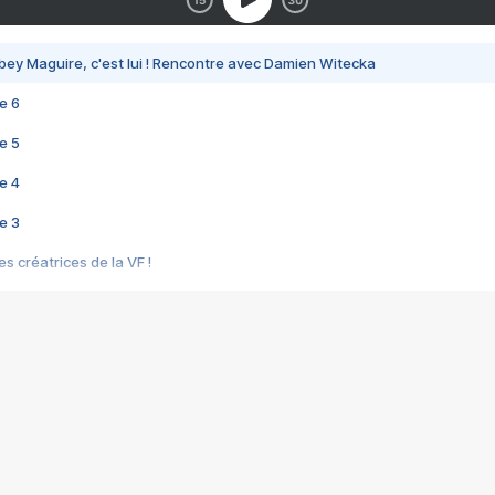
bey Maguire, c'est lui ! Rencontre avec Damien Witecka
e 6
e 5
e 4
e 3
s créatrices de la VF !
e 2
e 1
e Mektoub My Love arrive enfin ! Rencontre avec Shaïn Boumedine et Sal
i : après Toni en famille
elle réalise le bouleversant Dites lui que je l'aime