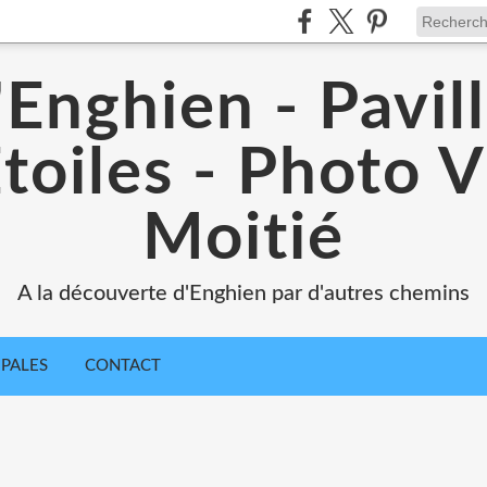
'Enghien - Pavil
toiles - Photo V
Moitié
A la découverte d'Enghien par d'autres chemins
IPALES
CONTACT