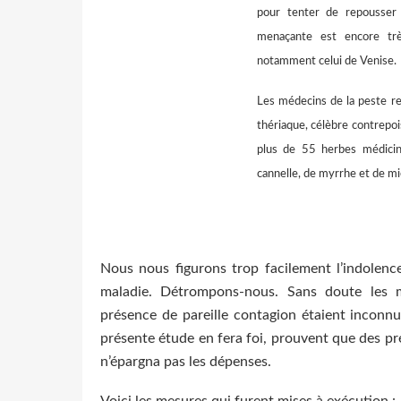
pour tenter de repousser 
menaçante est encore trè
notamment celui de Venise.
Les médecins de la peste r
thériaque, célèbre contrepo
plus de 55 herbes médicin
cannelle, de myrrhe et de mi
Nous nous figurons trop facilement l’indolence
maladie. Détrompons-nous. Sans doute les me
présence de pareille contagion étaient inconnu
présente étude en fera foi, prouvent que des pr
n’épargna pas les dépenses.
Voici les mesures qui furent mises à exécution :