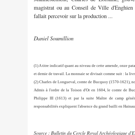
magistrat ou au Conseil de Ville d'Enghien 
fallait percevoir sur la production ...
Daniel Soumillion
(1) A titre indicatif quant au niveau de cette amende, onze pa
et demie de travail. La monnaie se divisait comme suit : la livr
(2) Charles de Longueval, comte de Bucquoy (1570-1621), nom
Admis à l'ordre de la Toison d'Or en 1604, le comte de Buc
Philippe III (1613) et par la suite Maître de camp géné
responsabilités expliquent l'absence du grand bailli en Haina
Source : Bulletin du Cercle Royal Archéologique d'