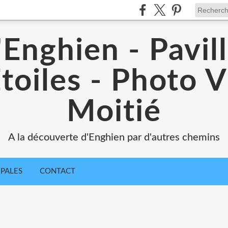
'Enghien - Pavil
toiles - Photo V
Moitié
A la découverte d'Enghien par d'autres chemins
IPALES
CONTACT