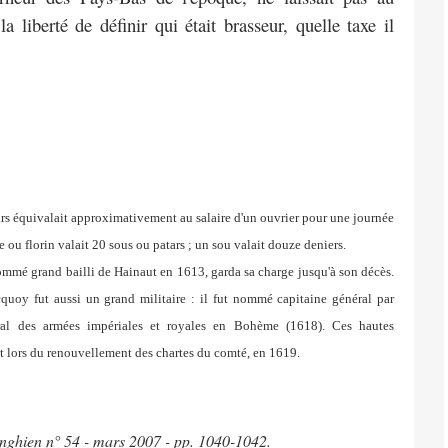
la liberté de définir qui
était brasseur, quelle taxe il
tars équivalait approximativement au salaire d'un ouvrier pour une journée
e ou florin valait 20 sous ou patars ; un sou valait douze deniers.
mé grand bailli de Hainaut en 1613, garda sa charge jusqu'à son décès.
quoy fut aussi un grand militaire : il fut nommé capitaine général par
ral des armées impériales et royales en Bohème (1618). Ces hautes
ut lors du renouvellement des chartes du comté, en 1619.
Enghien n° 54 - mars 2007 - pp. 1040-1042.