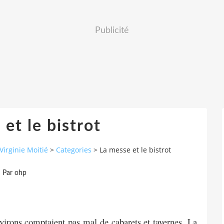
Publicité
et le bistrot
Virginie Moitié
>
Categories
>
La messe et le bistrot
Par ohp
environs comptaient pas mal de
cabarets et tavernes. La