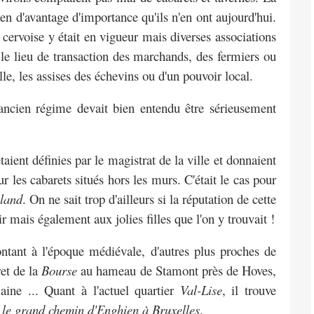
bien
d'avantage d'importance qu'ils n'en ont aujourd'hui.
ervoise y était en vigueur mais diverses associations
s le lieu de transaction des marchands,
des fermiers ou
le, les assises des
échevins ou d'un pouvoir local.
l'ancien régime devait bien entendu être
sérieusement
taient définies par le magistrat de la
ville et donnaient
ur les cabarets situés
hors les murs.
C'était le cas pour
land
.
On ne sait trop d'ailleurs si la réputation de cette
 mais également aux jolies filles que l'on y trouvait !
ontant à l'époque médiévale, d'autres
plus proches de
ret de la
Bourse
au
hameau de Stamont près de Hoves
,
aine ...
Quant à l'actuel quartier
Val-Lise
, il trouve
r le grand chemin d'Enghien à Bruxelles
.