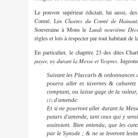
Le pouvoir supérieur édictait, lui aussi, de
Comté.
Les
Chartes du Comté de Hainaut
Souveraine à Mons le
Lundi neuvième Déce
règles et lois à respecter par tout habitant de l
En particulier, le chapitre 23 des dites Char
payer, ny durant la Messe et Vespres
. Jugeons
Suivant les Placcarls & ordonnances d
pourra
aller es tavernes & cabaretz
comptant, ou laisse
gage de la valeur,
(1)
d'amende.
Et si ne pourront aller durant la Mess
patars
d'amende, tant ceux qui y seroie
assiroient. Bien
entendu, que les cure
par le Synode ; & ne se
leveront lesi