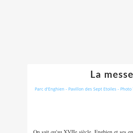
La messe 
Parc d'Enghien - Pavillon des Sept Etoiles - Photo 
On sait qu'au XVIIe siècle, Enghien et ses 