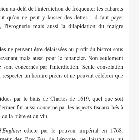
bien au-delà de l'interdiction de
fréquenter les cabarets
 tout qu'on ne peut
y laisser des dettes : il faut payer
s,
l'ivrognerie mais aussi la dilapidation du maigre
les ne peuvent être délaissées au profit
du bistrot sous
revenant mais aussi
pour le tenancier. Non seulement
le sont
concernés par l'interdiction. Seule consolation
t respecter un horaire précis et ne pouvait célébrer que
chiducs par le biais de Chartes de 1619,
quel que soit
ernier fut aussi concerné par les aspects fiscaux liés à
e la bière et du vin.
d'Enghien
édicté par le pouvoir impérial en
1768.
erneur des Pays-Bas de l'époque,
ne laissait pas au