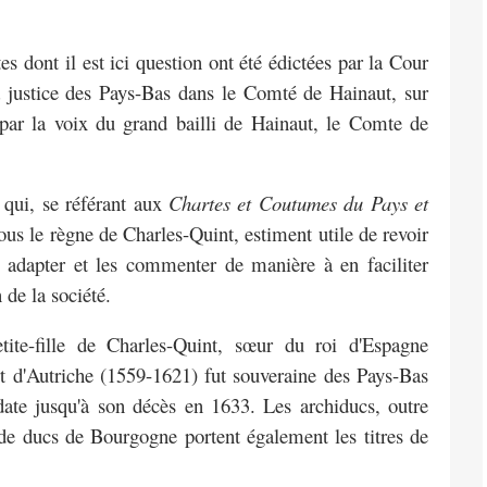
s dont il est ici question ont été
édictées par la Cour
 justice des Pays-Bas
dans le Comté de Hainaut, sur
 par
la voix du grand bailli de Hainaut, le Comte de
e qui, se référant aux
Chartes et Coutumes
du Pays et
ous le règne de Charles-Quint,
estiment utile de revoir
s adapter et les
commenter de manière à en faciliter
n
de la société.
etite-fille de Charles-Quint, sœur du roi
d'Espagne
rt d'Autriche (1559-1621) fut
souveraine des Pays-Bas
date jusqu'à son
décès en 1633. Les archiducs, outre
 de
ducs de Bourgogne portent également les titres de