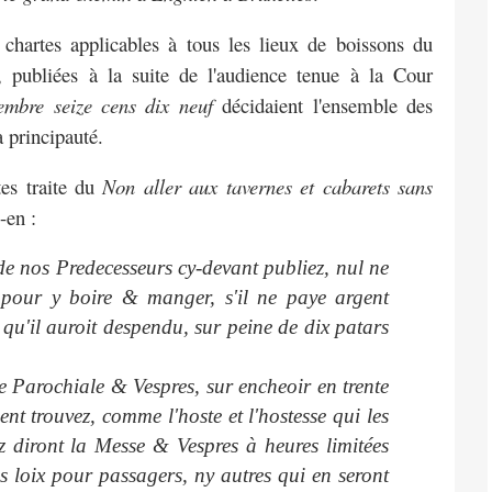
s chartes applicables à tous les lieux de
boissons du
, publiées à la suite de l'audience tenue à la Cour
mbre seize cens dix neuf
décidaient l'ensemble
des
a principauté.
tes traite du
Non aller aux tavernes et
cabarets sans
-en :
e nos Predecesseurs cy-devant publiez, nul ne
 pour y boire & manger, s'il ne paye argent
 qu'il auroit despendu, sur peine de dix patars
e Parochiale & Vespres, sur encheoir en trente
nt trouvez, comme l'hoste et l'hostesse qui les
z diront la Messe & Vespres à heures limitées
tes loix pour passagers, ny autres qui en seront