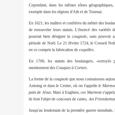
Cependant, dans les mêmes zônes géographiques, 
exemple dans les régions d'Ath et de Tournai.
En 1621, les maîtres et confrères du métier des boul
de renouveler leurs statuts. L'énoncé des variétés d
pourrait bien désigner la
cougnole
, sans pouvoir a
période de Noël. Le 21 février 1724, le Conseil Nob
en ce compris la fabrication de
coquilles
.
En 1700, les statuts des boulangers, -octroyés p
mentionnent des
Couques à Cornes
.
La forme de la
cougnole
que nous connaissons aujourd
Antoing et dans le Centre, où on l'appelle
le Marmo
pain de Jésus
. Mais à Enghien, ces
Marmots
s'appela
ils font l'objet de concours de cartes, -les
Frienskema
Jusqu'au lendemain de la première guerre mondiale, l