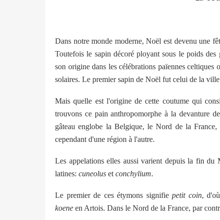
Dans notre monde moderne, Noël est devenu une fête o
Toutefois le sapin décoré ployant sous le poids des g
son origine dans les célébrations païennes celtiques o
solaires. Le premier sapin de Noël fut celui de la vil
Mais quelle est l'origine de cette coutume qui con
trouvons ce pain anthropomorphe à la devanture de
gâteau englobe la Belgique, le Nord de la France, 
cependant d'une région à l'autre.
Les appelations elles aussi varient depuis la fin d
latines:
cuneolus
et
conchylium
.
Le premier de ces étymons signifie
petit coin
, d'o
koene
en Artois. Dans le Nord de la France, par con