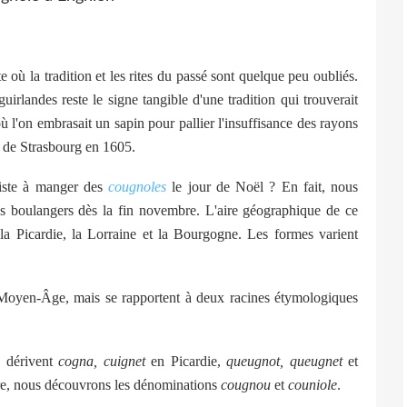
ù la tradition et les rites du passé sont quelque peu oubliés.
uirlandes reste le signe tangible d'une tradition qui trouverait
ù l'on embrasait un sapin pour pallier l'insuffisance des rayons
le de Strasbourg en 1605.
siste à manger des
cougnoles
le jour de Noël ? En fait, nous
s boulangers dès la fin novembre. L'aire géographique de ce
la Picardie, la Lorraine et la Bourgogne. Les formes varient
u Moyen-Âge, mais se rapportent à deux racines étymologiques
ù dérivent
cogna, cuignet
en Picardie,
queugnot, queugnet
et
tre, nous découvrons les dénominations
cougnou
et
couniole
.