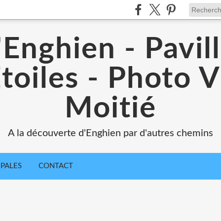
'Enghien - Pavil
toiles - Photo V
Moitié
A la découverte d'Enghien par d'autres chemins
IPALES
CONTACT