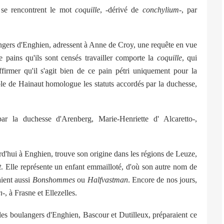
se rencontrent le mot
coquille
, -dérivé de
conchylium
-, par
angers d'Enghien, adressent à Anne de Croy, une requête en vue
e pains qu'ils sont censés travailler comporte la
coquille
, qui
ffirmer qu'il s'agit bien de ce pain pétri uniquement pour la
le de Hainaut homologue les statuts accordés par la duchesse,
ar la duchesse d'Arenberg, Marie-Henriette d' Alcaretto-,
'hui à Enghien, trouve son origine dans les régions de Leuze,
t
. Elle représente un enfant emmailloté, d'où son autre nom de
ient aussi
Bonshommes
ou
Halfvastman
. Encore de nos jours,
n
-, à Frasne et Ellezelles.
es boulangers d'Enghien, Bascour et Dutilleux, préparaient ce