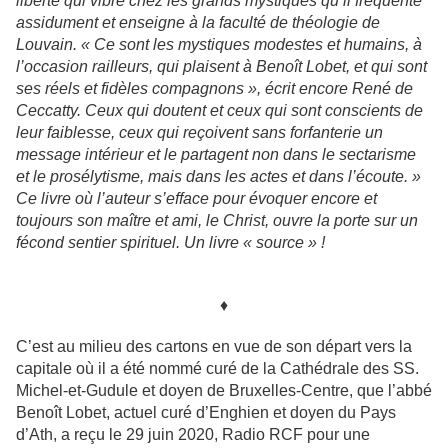
liberté qui vibre chez les grands mystiques qu’il fréquente
assidument et enseigne à la faculté de théologie de
Louvain. « Ce sont les mystiques modestes et humains, à
l’occasion railleurs, qui plaisent à Benoît Lobet, et qui sont
ses réels et fidèles compagnons », écrit encore René de
Ceccatty. Ceux qui doutent et ceux qui sont conscients de
leur faiblesse, ceux qui reçoivent sans forfanterie un
message intérieur et le partagent non dans le sectarisme
et le prosélytisme, mais dans les actes et dans l’écoute. »
Ce livre où l’auteur s’efface pour évoquer encore et
toujours son maître et ami, le Christ, ouvre la porte sur un
fécond sentier spirituel. Un livre « source » !
♦
C’est au milieu des cartons en vue de son départ vers la
capitale où il a été nommé curé de la Cathédrale des SS.
Michel-et-Gudule et doyen de Bruxelles-Centre, que l’abbé
Benoît Lobet, actuel curé d’Enghien et doyen du Pays
d’Ath, a reçu le 29 juin 2020, Radio RCF pour une