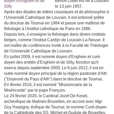
Benoît Lobet est né à Louvain
le 13 juin 1957.
Après des études de lettres classiques et de philosophie à
l'Université Catholique de Louvain, il est ordonné prêtre
du diocèse de Tournai en 1984 et passe une maîtrise de
théologie à l'Institut catholique de Paris en 1986.
Depuis lors, il enseigne la théologie dans divers instituts
belges, comme l'Institut Cardijn de Louvain-La-Neuve. Il
est maître de conférences invité à la Faculté de Théologie
de l'Université Catholique de Louvain.
En juillet 2009, il est nommé doyen d'Enghien et curé-
doyen des entités d'Enghien et de Silly, fonction qu'il
exerce depuis septembre 2009. Le 6 juin 2012, il est en
outre nommé doyen principal de la région pastorale d'Ath
("Doyenné du Pays d'Ath") dans le diocèse de Tournai.
En février 2016, il est nommé "Missionnaire de la
Miséricorde" par le pape François.
Le 24 février 2020, le Cardinal Jozef De Kesel,
archevêque de Malines-Bruxelles, en accord avec Mgr
Guy Harpigny, évêque de Tournai, le nomme Curé-doyen
de la Cathédrale des SS. Michel-et-Gudule de Bruxelles,