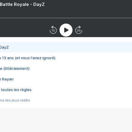
 Battle Royale - DayZ
 DayZ
 a 13 ans (et vous l'avez ignoré)
e (littéralement)
im Rayan
 toutes les règles
s les jeux vidéo
us choquant de Rockstar ? - Le scandale BULLY
e plus moche de Steam