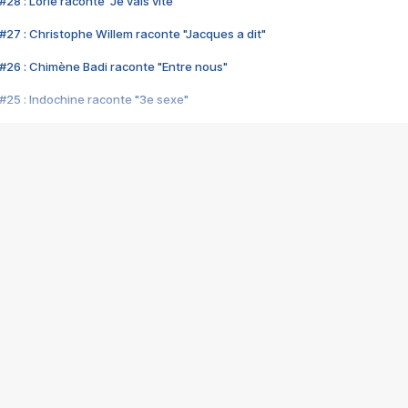
28 : Lorie raconte "Je vais vite"
#27 : Christophe Willem raconte "Jacques a dit"
#26 : Chimène Badi raconte "Entre nous"
#25 : Indochine raconte "3e sexe"
#24 : Zaho raconte "C'est chelou"
#23 : Patrick Bruel raconte "Au café des délices"
#22 : Kyo raconte "Le chemin"
#21 : Nolwenn Leroy raconte "Cassé"
#20 : Patrick Hernandez raconte "Born to be alive"
#19 : Lorie raconte "Près de moi"
#18 : Michael Jones raconte "A nos actes manqués" (avec Jean-Jacque
#17 : Khaled raconte "Aïcha"
#16 : Corneille raconte "Parce qu'on vient de loin"